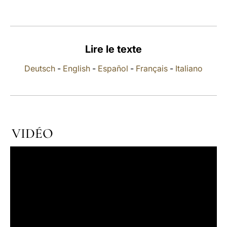
LATINE
Lire le texte
Deutsch
-
English
-
Español
-
Français
-
Italiano
VIDÉO