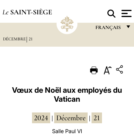
Le
SAINT-SIÈGE
FRANÇAIS
DÉCEMBRE
21
FRANÇAIS
ENGLISH
ITALIANO
PORTUGUÊS
ESPAÑOL
Vœux de Noël aux employés du
Vatican
DEUTSCH
POLSKI
2024
Décembre
21
|
|
العربيّة
Salle Paul VI
中文