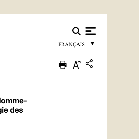
FRANÇAIS
FRANÇAIS
ENGLISH
ITALIANO
PORTUGUÊS
« Homme-
ESPAÑOL
ie des
DEUTSCH
POLSKI