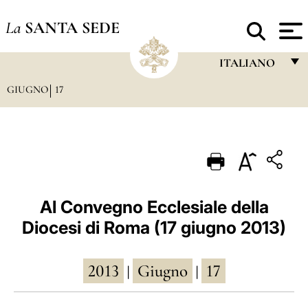
La
SANTA SEDE
ITALIANO
GIUGNO
17
FRANÇAIS
ENGLISH
ITALIANO
PORTUGUÊS
ESPAÑOL
Al Convegno Ecclesiale della
Diocesi di Roma (17 giugno 2013)
DEUTSCH
POLSKI
2013
Giugno
17
|
|
العربيّة
中文