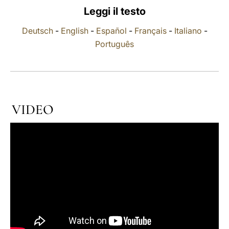
Leggi il testo
LATINE
Deutsch
-
English
-
Español
-
Français
-
Italiano
-
Português
VIDEO