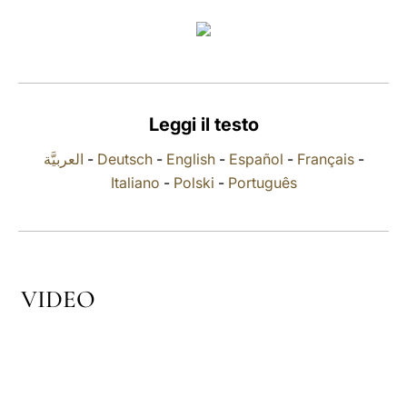
LATINE
Leggi il testo
العربيَّة
-
Deutsch
-
English
-
Español
-
Français
-
Italiano
-
Polski
-
Português
VIDEO