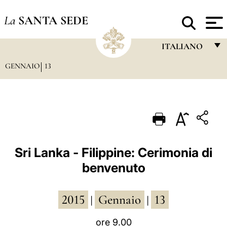
La
SANTA SEDE
ITALIANO
GENNAIO
13
FRANÇAIS
ENGLISH
ITALIANO
PORTUGUÊS
ESPAÑOL
Sri Lanka - Filippine: Cerimonia di
benvenuto
DEUTSCH
POLSKI
2015
Gennaio
13
|
|
العربيّة
ore 9.00
中文