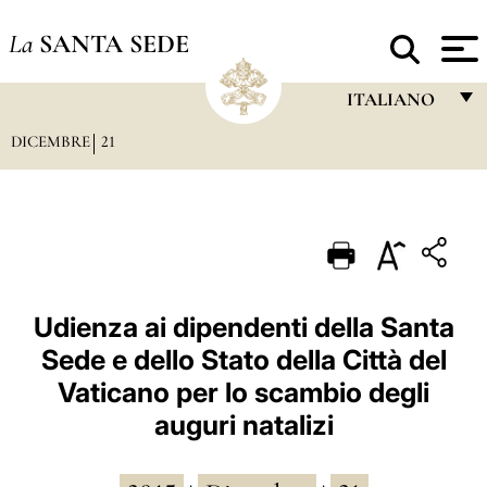
La
SANTA SEDE
ITALIANO
DICEMBRE
21
FRANÇAIS
ENGLISH
ITALIANO
PORTUGUÊS
ESPAÑOL
Udienza ai dipendenti della Santa
Sede e dello Stato della Città del
DEUTSCH
Vaticano per lo scambio degli
POLSKI
auguri natalizi
العربيّة
中文