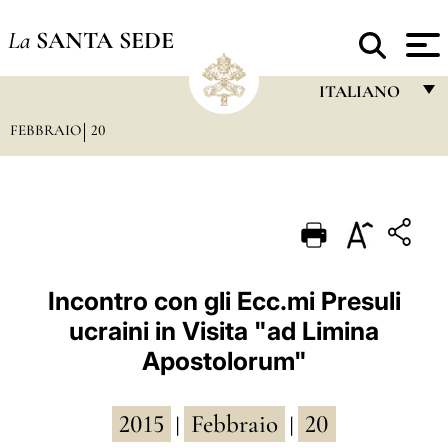
La
SANTA SEDE
ITALIANO
FEBBRAIO
20
FRANÇAIS
ENGLISH
ITALIANO
PORTUGUÊS
ESPAÑOL
Incontro con gli Ecc.mi Presuli
ucraini in Visita "ad Limina
DEUTSCH
Apostolorum"
POLSKI
العربيّة
2015
Febbraio
20
|
|
中文