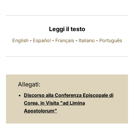
LATINE
Leggi il testo
English
-
Español
-
Français
-
Italiano
-
Português
Allegati:
Discorso alla Conferenza Episcopale di
Corea, in Visita "ad Limina
Apostolorum"