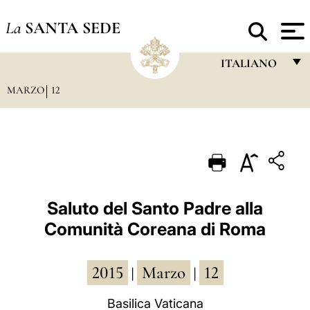
La
SANTA SEDE
ITALIANO
MARZO
12
FRANÇAIS
ENGLISH
ITALIANO
PORTUGUÊS
ESPAÑOL
Saluto del Santo Padre alla
Comunità Coreana di Roma
DEUTSCH
POLSKI
2015
Marzo
12
|
|
العربيّة
Basilica Vaticana
中文