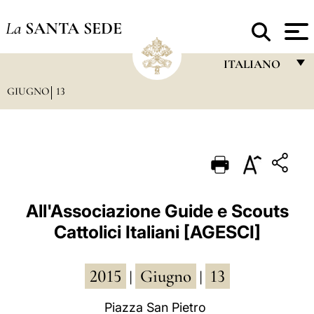
La
SANTA SEDE
ITALIANO
GIUGNO
13
FRANÇAIS
ENGLISH
ITALIANO
PORTUGUÊS
ESPAÑOL
All'Associazione Guide e Scouts
Cattolici Italiani [AGESCI]
DEUTSCH
POLSKI
2015
Giugno
13
|
|
العربيّة
Piazza San Pietro
中文