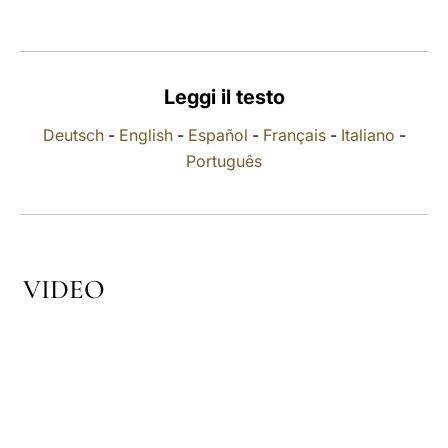
LATINE
Leggi il testo
Deutsch
-
English
-
Español
-
Français
-
Italiano
-
Português
VIDEO