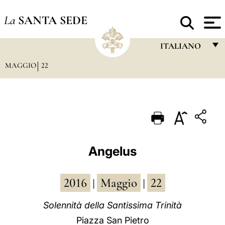
La
SANTA SEDE
ITALIANO
MAGGIO
22
FRANÇAIS
ENGLISH
ITALIANO
PORTUGUÊS
ESPAÑOL
Angelus
DEUTSCH
2016
Maggio
22
POLSKI
|
|
العربيّة
Solennità della Santissima Trinità
Piazza San Pietro
中文