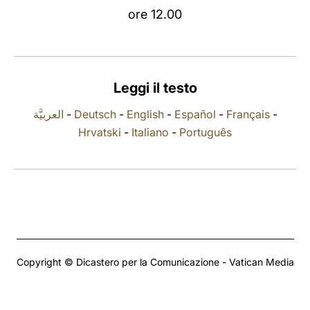
ore 12.00
LATINE
Leggi il testo
العربيَّة
-
Deutsch
-
English
-
Español
-
Français
-
Hrvatski
-
Italiano
-
Português
Copyright © Dicastero per la Comunicazione - Vatican Media