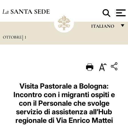
La
SANTA SEDE
ITALIANO
OTTOBRE
1
FRANÇAIS
ENGLISH
ITALIANO
PORTUGUÊS
ESPAÑOL
Visita Pastorale a Bologna:
Incontro con i migranti ospiti e
DEUTSCH
con il Personale che svolge
POLSKI
servizio di assistenza all’Hub
العربيّة
regionale di Via Enrico Mattei
中文