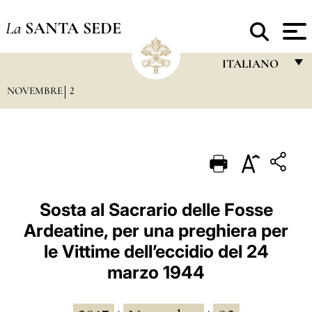
La
SANTA SEDE
ITALIANO
NOVEMBRE
2
FRANÇAIS
ENGLISH
ITALIANO
PORTUGUÊS
ESPAÑOL
Sosta al Sacrario delle Fosse
Ardeatine, per una preghiera per
DEUTSCH
le Vittime dell’eccidio del 24
POLSKI
marzo 1944
العربيّة
中文