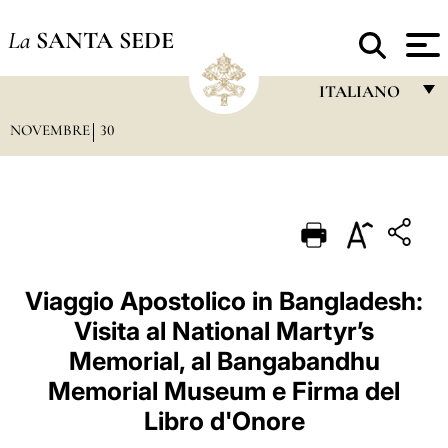
La
SANTA SEDE
ITALIANO
NOVEMBRE
30
FRANÇAIS
ENGLISH
ITALIANO
PORTUGUÊS
ESPAÑOL
Viaggio Apostolico in Bangladesh:
Visita al National Martyr’s
DEUTSCH
Memorial, al Bangabandhu
POLSKI
Memorial Museum e Firma del
العربيّة
Libro d'Onore
中文