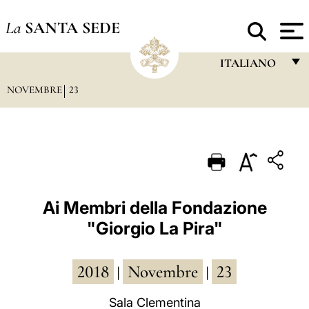
La
SANTA SEDE
ITALIANO
NOVEMBRE
23
FRANÇAIS
ENGLISH
ITALIANO
PORTUGUÊS
ESPAÑOL
Ai Membri della Fondazione
"Giorgio La Pira"
DEUTSCH
POLSKI
2018
Novembre
23
|
|
العربيّة
Sala Clementina
中文