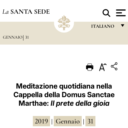
La
SANTA SEDE
ITALIANO
GENNAIO
31
FRANÇAIS
ENGLISH
ITALIANO
PORTUGUÊS
ESPAÑOL
Meditazione quotidiana nella
Cappella della Domus Sanctae
DEUTSCH
Marthae:
Il prete della gioia
POLSKI
العربيّة
2019
Gennaio
31
|
|
中文