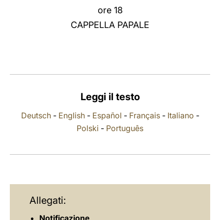
ore 18
LATINE
CAPPELLA PAPALE
Leggi il testo
Deutsch
-
English
-
Español
-
Français
-
Italiano
-
Polski
-
Português
Allegati:
Notificazione