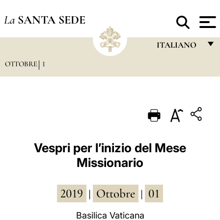
La
SANTA SEDE
ITALIANO
OTTOBRE
1
FRANÇAIS
ENGLISH
ITALIANO
PORTUGUÊS
ESPAÑOL
Vespri per l’inizio del Mese
Missionario
DEUTSCH
POLSKI
2019
Ottobre
01
|
|
العربيّة
Basilica Vaticana
中文