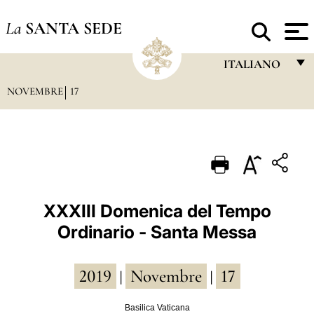
La
SANTA SEDE
ITALIANO
NOVEMBRE
17
FRANÇAIS
ENGLISH
ITALIANO
PORTUGUÊS
ESPAÑOL
XXXIII Domenica del Tempo
Ordinario - Santa Messa
DEUTSCH
POLSKI
2019
Novembre
17
|
|
العربيّة
Basilica Vaticana
中文