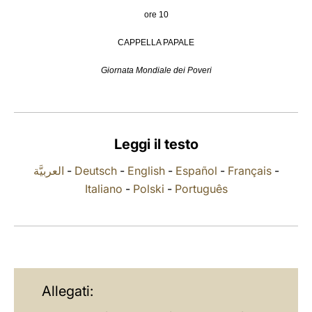
ore 10
LATINE
CAPPELLA PAPALE
Giornata Mondiale dei Poveri
Leggi il testo
العربيَّة
-
Deutsch
-
English
-
Español
-
Français
-
Italiano
-
Polski
-
Português
Allegati: