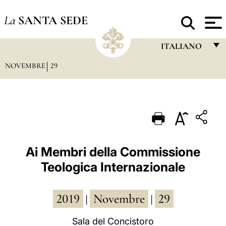
La
SANTA SEDE
ITALIANO
NOVEMBRE
29
FRANÇAIS
ENGLISH
ITALIANO
PORTUGUÊS
ESPAÑOL
Ai Membri della Commissione
Teologica Internazionale
DEUTSCH
POLSKI
2019
Novembre
29
|
|
العربيّة
Sala del Concistoro
中文