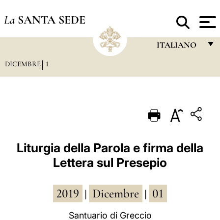
La
SANTA SEDE
ITALIANO
DICEMBRE
1
FRANÇAIS
ENGLISH
ITALIANO
PORTUGUÊS
ESPAÑOL
Liturgia della Parola e firma della
Lettera sul Presepio
DEUTSCH
POLSKI
2019
Dicembre
01
|
|
العربيّة
Santuario di Greccio
中文