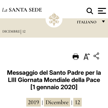
La
SANTA SEDE
ITALIANO
DICEMBRE
12
FRANÇAIS
ENGLISH
ITALIANO
PORTUGUÊS
ESPAÑOL
Messaggio del Santo Padre per la
LIII Giornata Mondiale della Pace
DEUTSCH
[1 gennaio 2020]
POLSKI
العربيّة
2019
Dicembre
12
|
|
中文