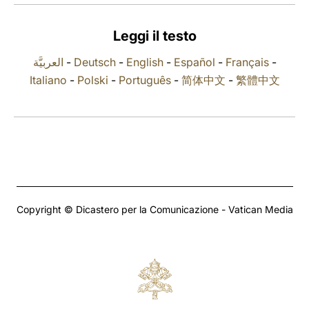
LATINE
Leggi il testo
العربيَّة
-
Deutsch
-
English
-
Español
-
Français
-
Italiano
-
Polski
-
Português
-
简体中文
-
繁體中文
Copyright © Dicastero per la Comunicazione - Vatican Media