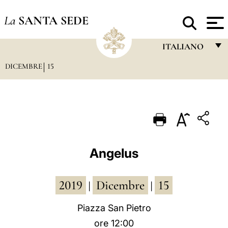
La
SANTA SEDE
ITALIANO
DICEMBRE
15
FRANÇAIS
ENGLISH
ITALIANO
PORTUGUÊS
ESPAÑOL
Angelus
DEUTSCH
2019
Dicembre
15
POLSKI
|
|
العربيّة
Piazza San Pietro
ore 12:00
中文