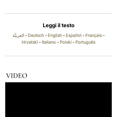
LATINE
Leggi il testo
العربيَّة
-
Deutsch
-
English
-
Español
-
Français
-
Hrvatski
-
Italiano
-
Polski
-
Português
VIDEO