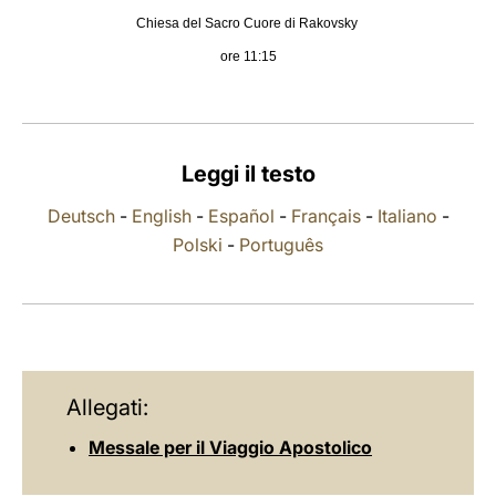
Chiesa del Sacro Cuore di Rakovsky
LATINE
ore 11:15
Leggi il testo
Deutsch
-
English
-
Español
-
Français
-
Italiano
-
Polski
-
Português
Allegati:
Messale per il Viaggio Apostolico