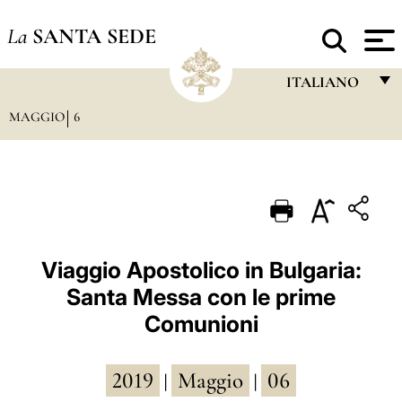
La
SANTA SEDE
ITALIANO
MAGGIO
6
FRANÇAIS
ENGLISH
ITALIANO
PORTUGUÊS
ESPAÑOL
Viaggio Apostolico in Bulgaria:
Santa Messa con le prime
DEUTSCH
Comunioni
POLSKI
العربيّة
2019
Maggio
06
|
|
中文