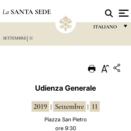
La
SANTA SEDE
ITALIANO
SETTEMBRE
11
FRANÇAIS
ENGLISH
ITALIANO
PORTUGUÊS
ESPAÑOL
Udienza Generale
DEUTSCH
2019
Settembre
11
POLSKI
|
|
العربيّة
Piazza San Pietro
ore 9:30
中文