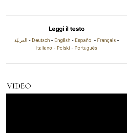
LATINE
Leggi il testo
العربيَّة
-
Deutsch
-
English
-
Español
-
Français
-
Italiano
-
Polski
-
Português
VIDEO