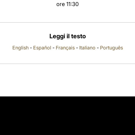
ore 11:30
Leggi il testo
English
-
Español
-
Français
-
Italiano
-
Português