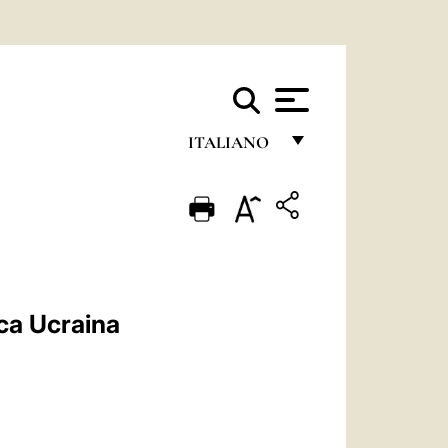
ITALIANO
FRANÇAIS
ENGLISH
ITALIANO
PORTUGUÊS
ica Ucraina
ESPAÑOL
DEUTSCH
POLSKI