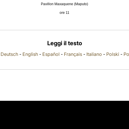
Pavillon Maxaquene (Maputo)
ore 11
Leggi il testo
-
Deutsch
-
English
-
Español
-
Français
-
Italiano
-
Polski
-
Po