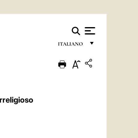
ITALIANO
FRANÇAIS
ENGLISH
ITALIANO
PORTUGUÊS
rreligioso
ESPAÑOL
DEUTSCH
POLSKI