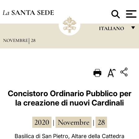
La
SANTA SEDE
ITALIANO
NOVEMBRE
28
FRANÇAIS
ENGLISH
ITALIANO
PORTUGUÊS
ESPAÑOL
Concistoro Ordinario Pubblico per
la creazione di nuovi Cardinali
DEUTSCH
POLSKI
2020
Novembre
28
|
|
العربيّة
Basilica di San Pietro, Altare della Cattedra
中文