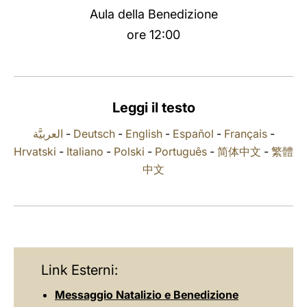
Aula della Benedizione
LATINE
ore 12:00
Leggi il testo
العربيَّة
-
Deutsch
-
English
-
Español
-
Français
-
Hrvatski
-
Italiano
-
Polski
-
Português
-
简体中文
-
繁體
中文
Link Esterni:
Messaggio Natalizio e Benedizione