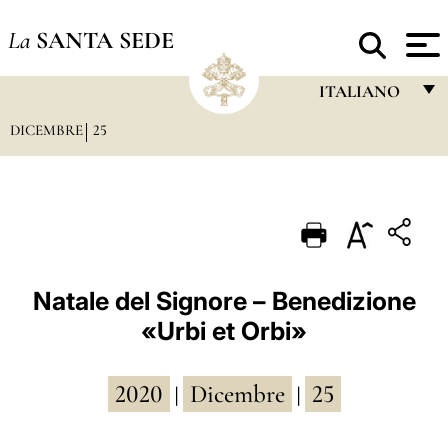
La
SANTA SEDE
ITALIANO
DICEMBRE
25
FRANÇAIS
ENGLISH
ITALIANO
PORTUGUÊS
ESPAÑOL
Natale del Signore – Benedizione
«Urbi et Orbi»
DEUTSCH
POLSKI
2020
Dicembre
25
|
|
العربيّة
中文