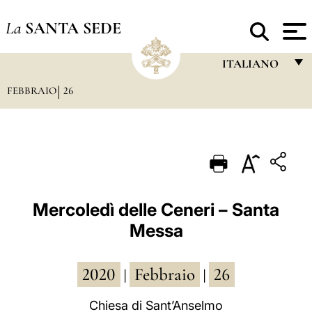
La
SANTA SEDE
ITALIANO
FEBBRAIO
26
FRANÇAIS
ENGLISH
ITALIANO
PORTUGUÊS
ESPAÑOL
Mercoledì delle Ceneri – Santa
Messa
DEUTSCH
POLSKI
2020
Febbraio
26
|
|
العربيّة
Chiesa di Sant’Anselmo
中文