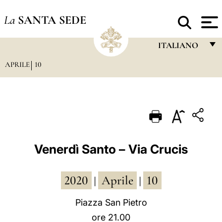
La
SANTA SEDE
ITALIANO
APRILE
10
FRANÇAIS
ENGLISH
ITALIANO
PORTUGUÊS
ESPAÑOL
Venerdì Santo – Via Crucis
DEUTSCH
2020
Aprile
10
POLSKI
|
|
العربيّة
Piazza San Pietro
ore 21.00
中文