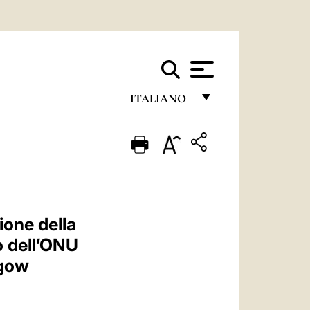
ITALIANO
FRANÇAIS
ENGLISH
ITALIANO
PORTUGUÊS
ione della
ESPAÑOL
o dell’ONU
DEUTSCH
sgow
POLSKI