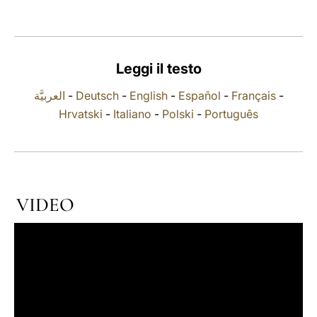
LATINE
Leggi il testo
العربيَّة
-
Deutsch
-
English
-
Español
-
Français
-
Hrvatski
-
Italiano
-
Polski
-
Português
VIDEO