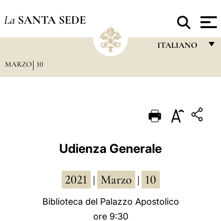
La
SANTA SEDE
ITALIANO
MARZO
10
FRANÇAIS
ENGLISH
ITALIANO
PORTUGUÊS
ESPAÑOL
Udienza Generale
DEUTSCH
2021
Marzo
10
POLSKI
|
|
العربيّة
Biblioteca del Palazzo Apostolico
ore 9:30
中文