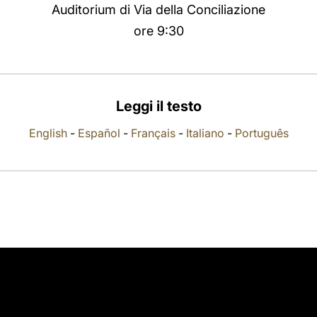
Auditorium di Via della Conciliazione
ore 9:30
Leggi il testo
English
-
Español
-
Français
-
Italiano
-
Português