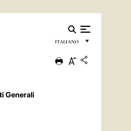
ITALIANO
FRANÇAIS
ENGLISH
ITALIANO
PORTUGUÊS
ti Generali
ESPAÑOL
DEUTSCH
POLSKI