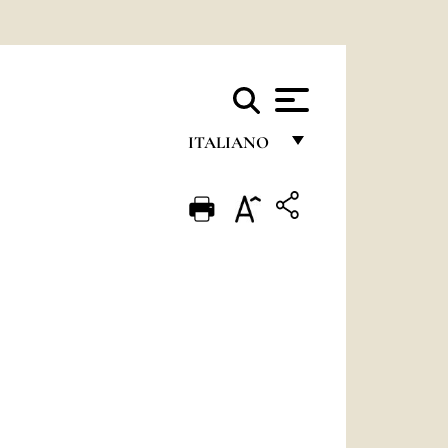
ITALIANO
FRANÇAIS
ENGLISH
ITALIANO
PORTUGUÊS
ESPAÑOL
DEUTSCH
POLSKI