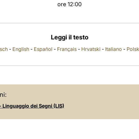
ore 12:00
Leggi il testo
sch
-
English
-
Español
-
Français
-
Hrvatski
-
Italiano
-
Polsk
ni:
 Linguaggio dei Segni (LIS)