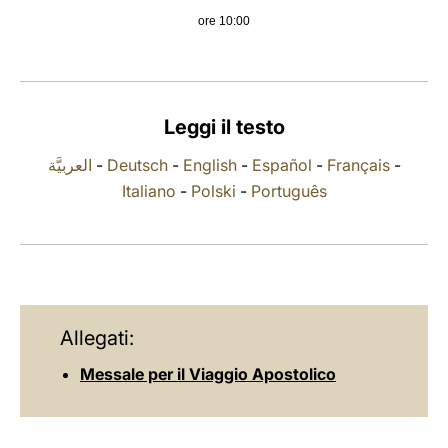
ore 10:00
LATINE
Leggi il testo
العربيَّة
-
Deutsch
-
English
-
Español
-
Français
-
Italiano
-
Polski
-
Português
Allegati:
Messale per il Viaggio Apostolico