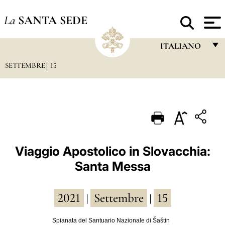
La
SANTA SEDE
ITALIANO
SETTEMBRE
15
FRANÇAIS
ENGLISH
ITALIANO
PORTUGUÊS
ESPAÑOL
Viaggio Apostolico in Slovacchia:
Santa Messa
DEUTSCH
POLSKI
2021
Settembre
15
|
|
العربيّة
Spianata del Santuario Nazionale di Šaštin
中文