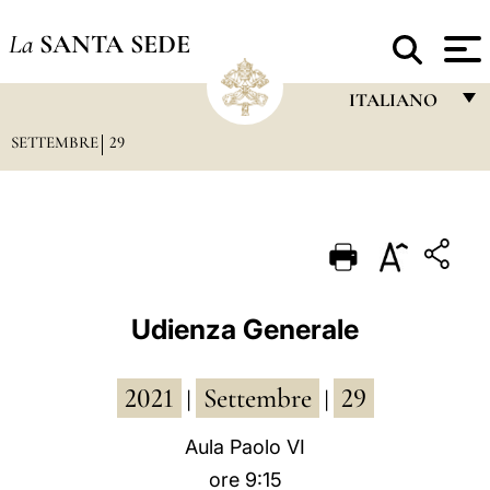
La
SANTA SEDE
ITALIANO
SETTEMBRE
29
FRANÇAIS
ENGLISH
ITALIANO
PORTUGUÊS
ESPAÑOL
Udienza Generale
DEUTSCH
2021
Settembre
29
POLSKI
|
|
العربيّة
Aula Paolo VI
ore 9:15
中文