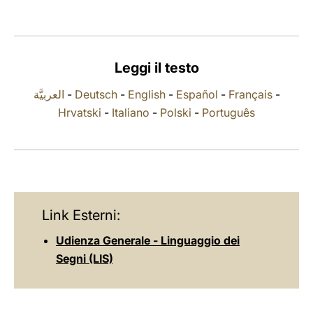
LATINE
Leggi il testo
العربيَّة
-
Deutsch
-
English
-
Español
-
Français
-
Hrvatski
-
Italiano
-
Polski
-
Português
Link Esterni:
Udienza Generale - Linguaggio dei
Segni (LIS)