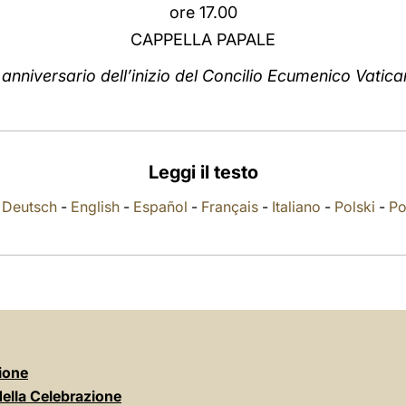
ore 17.00
CAPPELLA PAPALE
anniversario dell’inizio del Concilio Ecumenico Vatica
Leggi il testo
-
Deutsch
-
English
-
Español
-
Français
-
Italiano
-
Polski
-
Po
ione
della Celebrazione