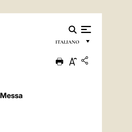
ITALIANO
FRANÇAIS
ENGLISH
ITALIANO
PORTUGUÊS
a Messa
ESPAÑOL
DEUTSCH
POLSKI