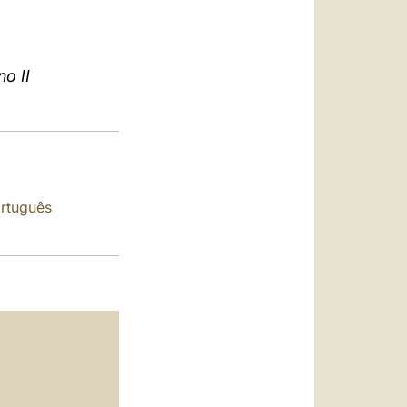
العربيّة
中文
no II
LATINE
rtuguês