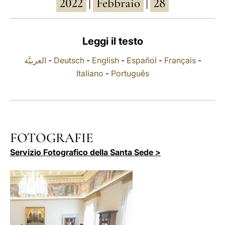
2022
Febbraio
28
|
|
LATINE
Leggi il testo
العربيَّة
-
Deutsch
-
English
-
Español
-
Français
-
Italiano
-
Português
FOTOGRAFIE
Servizio Fotografico della Santa Sede >