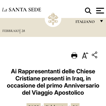
La
SANTA SEDE
ITALIANO
FEBBRAIO
28
FRANÇAIS
ENGLISH
ITALIANO
PORTUGUÊS
ESPAÑOL
Ai Rappresentanti delle Chiese
Cristiane presenti in Iraq, in
DEUTSCH
occasione del primo Anniversario
POLSKI
del Viaggio Apostolico
العربيّة
中文