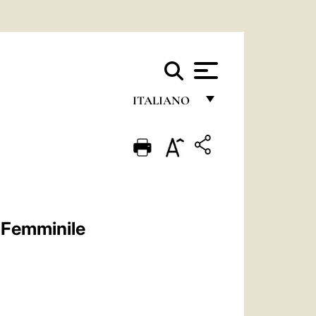
ITALIANO
FRANÇAIS
ENGLISH
ITALIANO
PORTUGUÊS
o Femminile
ESPAÑOL
DEUTSCH
POLSKI