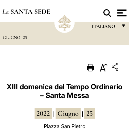
La
SANTA SEDE
ITALIANO
GIUGNO
25
FRANÇAIS
ENGLISH
ITALIANO
PORTUGUÊS
ESPAÑOL
XIII domenica del Tempo Ordinario
– Santa Messa
DEUTSCH
POLSKI
2022
Giugno
25
|
|
العربيّة
Piazza San Pietro
中文