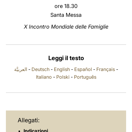
ore 18.30
LATINE
Santa Messa
X Incontro Mondiale delle Famiglie
Leggi il testo
العربيَّة
-
Deutsch
-
English
-
Español
-
Français
-
Italiano
-
Polski
-
Português
Allegati:
Indicazioni