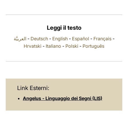
LATINE
Leggi il testo
العربيَّة
-
Deutsch
-
English
-
Español
-
Français
-
Hrvatski
-
Italiano
-
Polski
-
Português
Link Esterni:
Angelus - Linguaggio dei Segni (LIS)