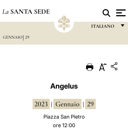
La
SANTA SEDE
ITALIANO
GENNAIO
29
FRANÇAIS
ENGLISH
ITALIANO
PORTUGUÊS
ESPAÑOL
Angelus
DEUTSCH
2023
Gennaio
29
POLSKI
|
|
العربيّة
Piazza San Pietro
ore 12:00
中文