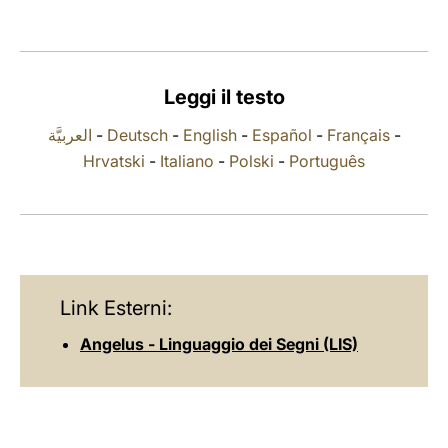
LATINE
Leggi il testo
العربيَّة
-
Deutsch
-
English
-
Español
-
Français
-
Hrvatski
-
Italiano
-
Polski
-
Português
Link Esterni:
Angelus - Linguaggio dei Segni (LIS)