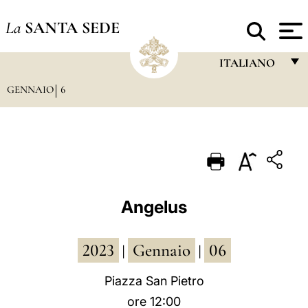
La
SANTA SEDE
ITALIANO
GENNAIO
6
FRANÇAIS
ENGLISH
ITALIANO
PORTUGUÊS
ESPAÑOL
Angelus
DEUTSCH
2023
Gennaio
06
POLSKI
|
|
العربيّة
Piazza San Pietro
ore 12:00
中文