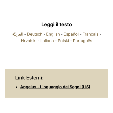
LATINE
Leggi il testo
العربيَّة
-
Deutsch
-
English
-
Español
-
Français
-
Hrvatski
-
Italiano
-
Polski
-
Português
Link Esterni:
Angelus - Linguaggio dei Segni (LIS)