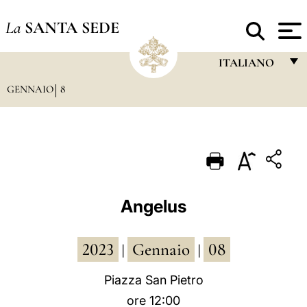
La
SANTA SEDE
ITALIANO
GENNAIO
8
FRANÇAIS
ENGLISH
ITALIANO
PORTUGUÊS
ESPAÑOL
Angelus
DEUTSCH
2023
Gennaio
08
POLSKI
|
|
العربيّة
Piazza San Pietro
ore 12:00
中文