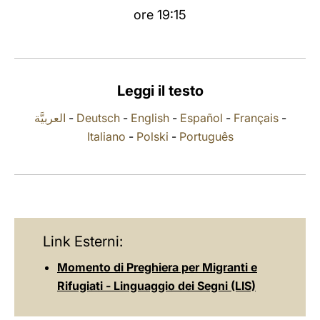
ore 19:15
LATINE
Leggi il testo
العربيَّة
-
Deutsch
-
English
-
Español
-
Français
-
Italiano
-
Polski
-
Português
Link Esterni:
Momento di Preghiera per Migranti e
Rifugiati - Linguaggio dei Segni (LIS)