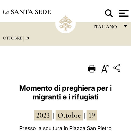
La
SANTA SEDE
ITALIANO
OTTOBRE
19
FRANÇAIS
ENGLISH
ITALIANO
PORTUGUÊS
ESPAÑOL
Momento di preghiera per i
migranti e i rifugiati
DEUTSCH
POLSKI
2023
Ottobre
19
|
|
العربيّة
Presso la scultura in Piazza San Pietro
中文