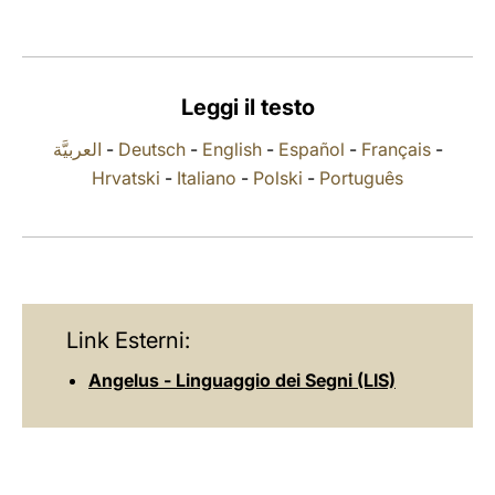
LATINE
Leggi il testo
العربيَّة
-
Deutsch
-
English
-
Español
-
Français
-
Hrvatski
-
Italiano
-
Polski
-
Português
Link Esterni:
Angelus - Linguaggio dei Segni (LIS)