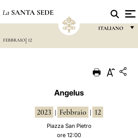
La
SANTA SEDE
ITALIANO
FEBBRAIO
12
FRANÇAIS
ENGLISH
ITALIANO
PORTUGUÊS
ESPAÑOL
Angelus
DEUTSCH
2023
Febbraio
12
POLSKI
|
|
العربيّة
Piazza San Pietro
ore 12:00
中文