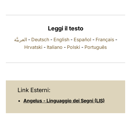
LATINE
Leggi il testo
العربيَّة
-
Deutsch
-
English
-
Español
-
Français
-
Hrvatski
-
Italiano
-
Polski
-
Português
Link Esterni:
Angelus - Linguaggio dei Segni (LIS)