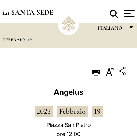
La
SANTA SEDE
ITALIANO
FEBBRAIO
19
FRANÇAIS
ENGLISH
ITALIANO
PORTUGUÊS
ESPAÑOL
Angelus
DEUTSCH
2023
Febbraio
19
POLSKI
|
|
العربيّة
Piazza San Pietro
ore 12:00
中文