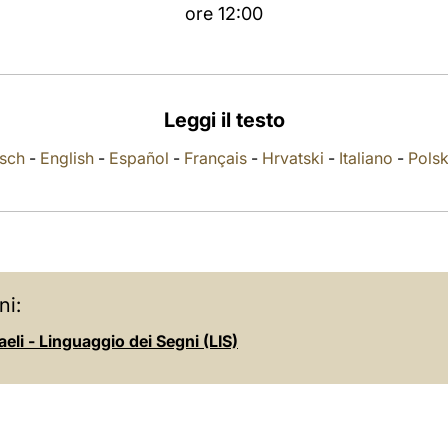
ore 12:00
Leggi il testo
sch
-
English
-
Español
-
Français
-
Hrvatski
-
Italiano
-
Polsk
ni:
eli - Linguaggio dei Segni (LIS)