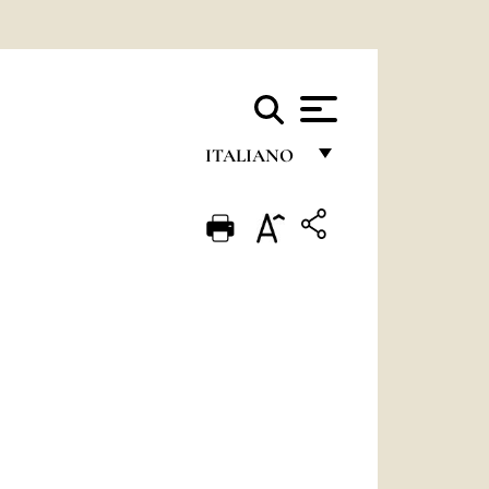
ITALIANO
FRANÇAIS
ENGLISH
ITALIANO
PORTUGUÊS
ESPAÑOL
DEUTSCH
POLSKI