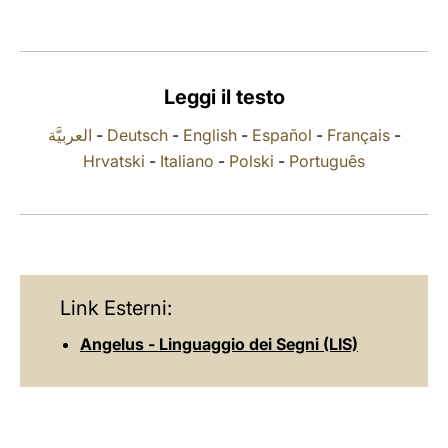
LATINE
Leggi il testo
العربيَّة
-
Deutsch
-
English
-
Español
-
Français
-
Hrvatski
-
Italiano
-
Polski
-
Português
Link Esterni:
Angelus - Linguaggio dei Segni (LIS)