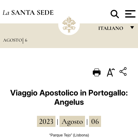
La
SANTA SEDE
ITALIANO
AGOSTO
6
FRANÇAIS
ENGLISH
ITALIANO
PORTUGUÊS
ESPAÑOL
Viaggio Apostolico in Portogallo:
Angelus
DEUTSCH
POLSKI
2023
Agosto
06
|
|
العربيّة
“Parque Tejo” (Lisbona)
中文