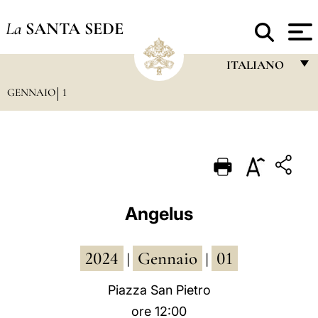
La
SANTA SEDE
ITALIANO
GENNAIO
1
FRANÇAIS
ENGLISH
ITALIANO
PORTUGUÊS
ESPAÑOL
Angelus
DEUTSCH
2024
Gennaio
01
POLSKI
|
|
العربيّة
Piazza San Pietro
ore 12:00
中文