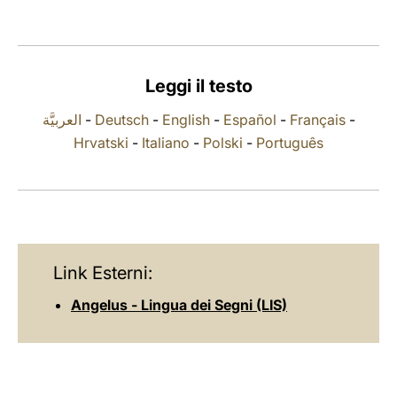
LATINE
Leggi il testo
العربيَّة
-
Deutsch
-
English
-
Español
-
Français
-
Hrvatski
-
Italiano
-
Polski
-
Português
Link Esterni:
Angelus - Lingua dei Segni (LIS)