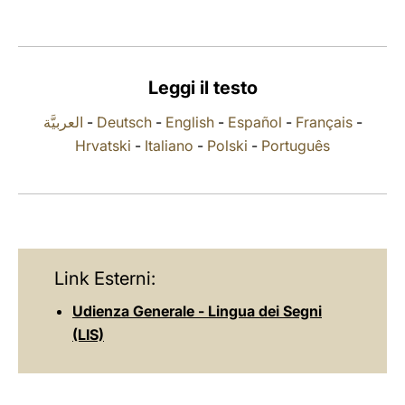
LATINE
Leggi il testo
العربيَّة
-
Deutsch
-
English
-
Español
-
Français
-
Hrvatski
-
Italiano
-
Polski
-
Português
Link Esterni:
Udienza Generale - Lingua dei Segni
(LIS)