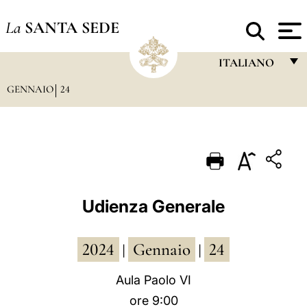
La
SANTA SEDE
ITALIANO
GENNAIO
24
FRANÇAIS
ENGLISH
ITALIANO
PORTUGUÊS
ESPAÑOL
Udienza Generale
DEUTSCH
2024
Gennaio
24
POLSKI
|
|
العربيّة
Aula Paolo VI
ore 9:00
中文