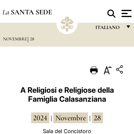
La
SANTA SEDE
ITALIANO
NOVEMBRE
28
FRANÇAIS
ENGLISH
ITALIANO
PORTUGUÊS
ESPAÑOL
A Religiosi e Religiose della
Famiglia Calasanziana
DEUTSCH
POLSKI
2024
Novembre
28
|
|
العربيّة
Sala del Concistoro
中文