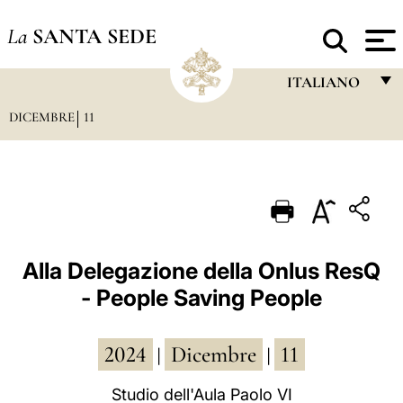
La
SANTA SEDE
ITALIANO
DICEMBRE
11
FRANÇAIS
ENGLISH
ITALIANO
PORTUGUÊS
ESPAÑOL
Alla Delegazione della Onlus ResQ
- People Saving People
DEUTSCH
POLSKI
2024
Dicembre
11
|
|
العربيّة
Studio dell'Aula Paolo VI
中文